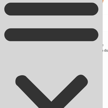
Kontakt på +45 70 13 63 23
Blogging
Her finder du blogindlæg om SEO og andre nyheder omhandlende
online markedsføring. Du får desuden gode råd og tips til, hvordan du
bliver endnu bedre til at skabe synlighed på nettet.