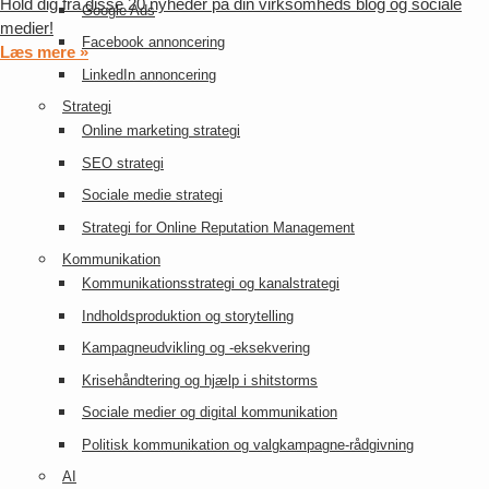
Hold dig fra disse 20 nyheder på din virksomheds blog og sociale
Google Ads
medier!
Facebook annoncering
Læs mere »
LinkedIn annoncering
Strategi
Online marketing strategi
SEO strategi
Sociale medie strategi
Strategi for Online Reputation Management
Kommunikation
Kommunikationsstrategi og kanalstrategi
Indholdsproduktion og storytelling
Kampagneudvikling og -eksekvering
Krisehåndtering og hjælp i shitstorms
Sociale medier og digital kommunikation
Politisk kommunikation og valgkampagne-rådgivning
AI