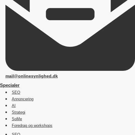
mail@onlinesynlighed.dk
Specialer
SEO
Annoncering
AI
Strategi
SoMe
Foredrag og workshops
SEO