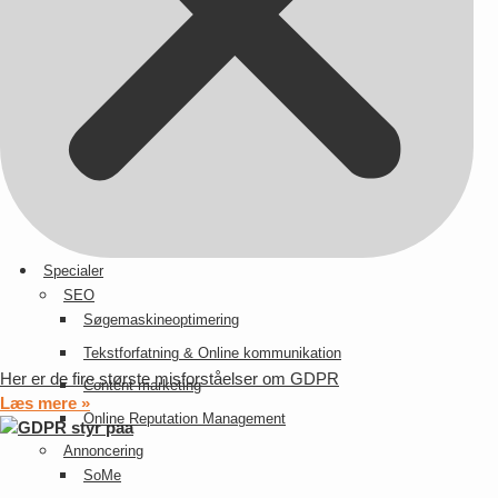
Har du en Facebookside, har du også ansvar for dataen derfra
Læs mere »
Specialer
SEO
Søgemaskineoptimering
Tekstforfatning & Online kommunikation
Her er de fire største misforståelser om GDPR
Content marketing
Læs mere »
Online Reputation Management
Annoncering
SoMe