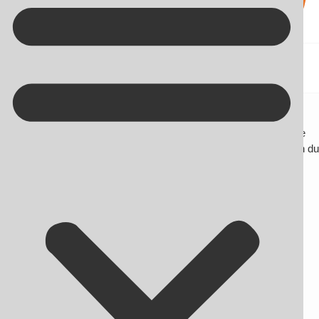
Kontakt på +45 70 13 63 23
Persondataforordningen
Her finder du blogindlæg om SEO og andre nyheder omhandlende
online markedsføring. Du får desuden gode råd og tips til, hvordan du
bliver endnu bedre til at skabe synlighed på nettet.