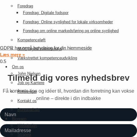
Foredrag
Foredrag: Digitale fodspor
Foredrag: Online synlighed for lokale virksomheder
Foredrag om online markedsføring og online synlighed
Kompetenceløft
GDPR har også betydning for din hjemmeside
SMV:Digital tilskudspulje
Læs mere »
Vækstrettet kompetenceudvikling
Om os
John Nielsen
Tilmeld dig vores nyhedsbrev
Job og Karriere
Få konkrete tips og idéer til, hvordan din forretning kan vokse
Referencer
online – direkte i din indbakke
Kontakt os
Bureauaftale
Bloggen
Webdesign
Strategi